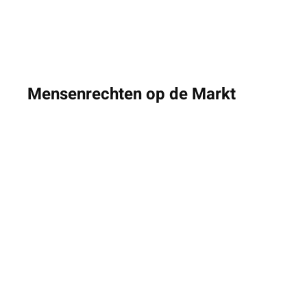
Mensenrechten op de Markt
By Yarnbombing Vilvoorde &
huisvandeMens.