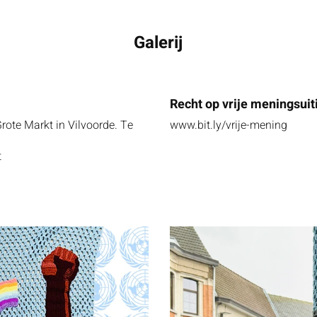
Galerij
Recht op vrije meningsuit
ote Markt in Vilvoorde. Te
www.bit.ly/vrije-mening
t