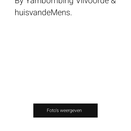
By Yarnbombing Vilvoorde &
huisvandeMens.
Foto's weergeven